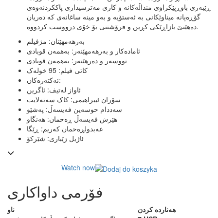
ڕێبەری باوڕپێکراوی منداڵەکانە و کاری مەترسیداری پاککردنەوەی
گۆڕەپانە میناوێکانی بە ئەستۆیە و بەو مینە ساغانەی کە دەریان
دەهێنێ بازاڕێکی کڕین و فرۆشتنی بۆ خۆی درووست کردووە.
بەرهەمهێنان: مژفیلم
ئامادەکار و بەرهەمهێنەر: بەهمەن قوبادی
نووسەر و دەرهێنەر: بەهمەن قوبادی
کاتی فیلم: 95 خولەک
ئەکتەرەکان:
ئاواز لەتیف: ئاگرین
سۆران ئیبراهیمی: کاک سەتەلایت
سەددام حوسەین فەیسەڵ: پەشێو
هێرش فەیسەڵ ڕەحمان: هەنگاو
عەبدولڕەحمان کەریم: ڕێگا
ئاژیل زێباری: شێرکۆ
Watch now
فۆرمی داواکاری
ھەناردە کردن
ناو