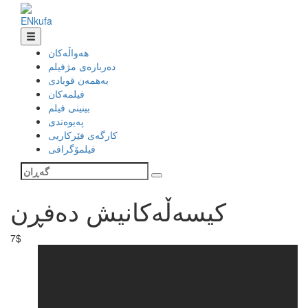
EN
ku
fa
هەواڵەکان
دەربارەی مژفیلم
بەهمەن قوبادی
فیلمەکان
بینینی فیلم
پەیوەندی
کارگەی فێرکاریی
فیلمۆگرافی
کیسەڵەکانیش دەفڕن
7$