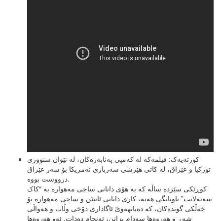
کورتەیەک: فیلمەکە لە کەمپی پەنابەرەکان، لە نێوان سنووری
تورکیا و عێراق، لە کاتی هێرشی سەربازی ئەمریکا بۆ سەر عێراق
درووست بووە.
کوڕێکی سێزدە ساڵە کە بە هۆی دانانی ساجی مەهوارە بە “کاک
سەتەلایت” ناوبانگی هەیە، کاری دانانی ئانتێن و ساجی مەهوارە بۆ
خەڵکی گوندەکان، کە دەیانهەوێ ئاگاداری دۆخی وڵات و هەواڵی
شەڕ و هەروەها سەدام بزانن، ئەنجام دەدات. ئەو هەروەها