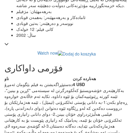
دیکە خزمەتگوزارییە مۆدێڕنەکانی دەوڵەت دەهێنێتە سەر شاشە.
بەرهەمهێنان: مژفیلم
ئامادەکار و بەرهەمهێنەر: بەهمەن قوبادی
نووسەر و دەرهێنەر: بەتین قوبادی
کاتی فیلم: 12 خولەک
ساڵ: 2002
Watch now
فۆرمی داواکاری
ھەناردە کردن
ناو
4 USD
دەستپێڕاگەیشتن بە فیلم بێگومان ئەمڕۆ
بەکارهێنەری خۆشەویست
بۆ کەڵکوەرگرتن لە سیستەمی "کڕین و بینین"،
ئێمە کورتە ڕێنوێنییەکمان بۆ ئێوە داناوە، تکایە ئەم خاڵانەی خوارەوە
ڕەچاو بکەن:
1-بە دانانی پۆستی ئەلکترۆنی (ئیمێل) ، ئێمە هەژمارێکتان بۆ
درووست دەکەین کە لەو ڕێگاوە ئێوە دەتوانن (دوای دابەزاندنی پارە)،
فیلمی هەڵبژێردراوی خۆتان ببینن.
2- دوای دانانی زانیاری پۆستی
ئەلکترۆنی خۆتان بۆ ئێمە، پەیامێک کە زانیاری پێویست بۆ بە کارهێنانی
هەژمارەکەتانی تێدایە، دەگاتە دەستتان.
3-له گۆشه‌ی سەرەوە لای
ڕاست، ئه‌و به‌شانه‌ی که بۆ چوونه‌وه‌ ژووره‌وه له ماڵپه‌ڕه‌که‌ی ئێمه‌دا