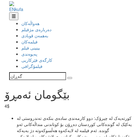
EN
ku
fa
هەواڵەکان
دەربارەی مژفیلم
بەهمەن قوبادی
فیلمەکان
بینینی فیلم
پەیوەندی
کارگەی فێرکاریی
فیلمۆگرافی
بێگومان ئەمڕۆ
4$
کورتەیەک لە چیرۆک: دوو کارمه‌ندی ساده‌ی بنکه‌ی ته‌ندروستی له
یه‌کێک له گونده‌کانی کوردستان دەڕۆن بۆ کوتاندنی منداڵه‌کانی ئه‌و
گونده. ئەم فیلمە لە لایەکەوە هەڵسوکەوتە دژ بەیەکە
پێکەنیناوێکان لە بەینی ڕیشەکانی کولتووری لادێیەکان و لە لایەکی