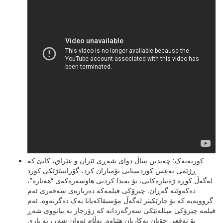
کورتەیەک: چەندین ساڵ دوای شەڕی ئێران و عێراق، کاتێ کە
ڕژێمی بەعس کوردستانی بۆمباران کرد، گۆرانیبێژێکی کورد
لەگەڵ کوڕە ژەنیارەکانی، بۆ پەیدا کردنی هاوسەرەکەی “هەنارە”،
دەکەوێتە گەڕان. چیرۆکی فیلمەکە دەربارەی سەفەری ئەم
گرووپەیە کە بۆ جارێکیتر لەگەڵ مۆسیقاکەیانا یەک دەگرنەوە. ئەم
فیلمە چیرۆکی میللەتێکی سەرگەردانە کە زۆرجار بە بیانووی شەڕ
بۆ نەفعی خۆیان بەکاریان هێناوە. بەڵام ئەوان شەڕ، بە یاری