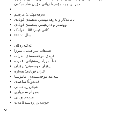
دەزانن و بە مۆسیقا ژیانی خۆیان شاد دەکەن.
بەرهەمهێنان: مژفیلم
ئامادەکار و بەرهەمهێنەر: بەهمەن قوبادی
نووسەر و دەرهێنەر: بەهمەن قوبادی
کاتی فیلم: 108 خولەک
ساڵ: 2002
ئەکتەرەکان:
شەهاب ئیبراهیمی: میرزا
فایەق موحەممەدی: بەرات
ئەڵڵاموراد ڕەشتیانی: عەودە
ڕۆژان حوسەینی: ڕۆژان
ئێران قوبادی: هەنارە
سەعید موحەممەدی: مامۆستا
فەتحوڵڵا ساعیدی
شیلان ڕەحمانی
بەهرام سەربازی
مریەم پویانی
حوسەین ڕەشیدقامەت