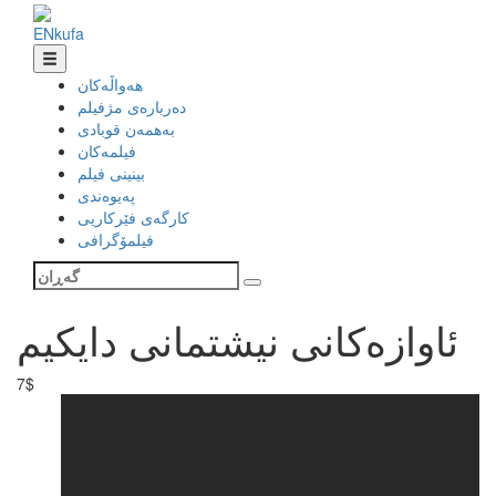
EN
ku
fa
هەواڵەکان
دەربارەی مژفیلم
بەهمەن قوبادی
فیلمەکان
بینینی فیلم
پەیوەندی
کارگەی فێرکاریی
فیلمۆگرافی
ئاوازەکانی نیشتمانی دایکیم
7$