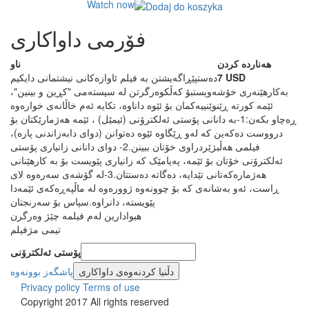
Watch now
فۆرمی داواکاری
ھەناردە کردن
ناو
7 USD
دەستپێڕاگەیشتن بە فیلم ئاوازەکانی نیشتمانی دایکیم
بەکارهێنەری خۆشەویست
بۆ کەڵکوەرگرتن لە سیستەمی "کڕین و بینین"،
ئێمە کورتە ڕێنوێنییەکمان بۆ ئێوە داناوە، تکایە ئەم خاڵانەی خوارەوە
ڕەچاو بکەن:
1-بە دانانی پۆستی ئەلکترۆنی (ئیمێل) ، ئێمە هەژمارێکتان بۆ
درووست دەکەین کە لەو ڕێگاوە ئێوە دەتوانن (دوای دابەزاندنی پارە)،
فیلمی هەڵبژێردراوی خۆتان ببینن.
2- دوای دانانی زانیاری پۆستی
ئەلکترۆنی خۆتان بۆ ئێمە، پەیامێک کە زانیاری پێویست بۆ بە کارهێنانی
هەژمارەکەتانی تێدایە، دەگاتە دەستتان.
3-له گۆشه‌ی سەرەوە لای
ڕاست، ئه‌و به‌شانه‌ی که بۆ چوونه‌وه‌ ژووره‌وه له ماڵپه‌ڕه‌که‌ی ئێمه‌دا
پێویسته، دانراوه.
سپاس بۆ سەرنجتان
هیوادارین لەم فیلمە چێژ وەرگرن
تیمی مژفیلم
پۆستی ئەلکترۆنی
دڵنیا کردنەوەی داواکاری
پاشگەز بوونەوە
Privacy policy
Terms of use
Copyright 2017 All rights reserved