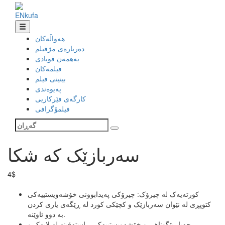
EN
ku
fa
هەواڵەکان
دەربارەی مژفیلم
بەهمەن قوبادی
فیلمەکان
بینینی فیلم
پەیوەندی
کارگەی فێرکاریی
فیلمۆگرافی
سەربازێک کە شکا
4$
کورتەیەک لە چیرۆک: چیرۆکی پەیدابوونی خۆشەویستییەکی
کتوپڕی لە نێوان سەربازێک و کچێکی کورد لە ڕێگەی یاری کردن
بە دوو ئاوێنە.
حەیا، بێگوناهی و خۆشەویستییەکی ڕاستەقینە لە لایەک و