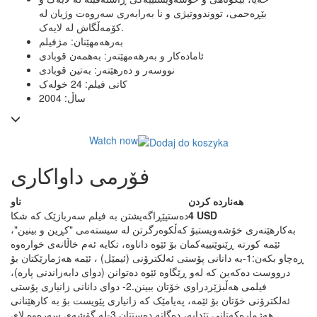
بێڕەحمی، تووندووتیژی و نا بەرابەری سەروەت وژیان لە
کۆمەڵگاش لە لایەک.
بەرهەمهێنان: مژفیلم
ئامادەکار و بەرهەمهێنەر: بەهمەن قوبادی
نووسەر و دەرهێنەر: بەتین قوبادی
کاتی فیلم: 24 خولەک
ساڵ: 2004
Watch now
فۆرمی داواکاری
ھەناردە کردن
ناو
4 USD
دەستپێڕاگەیشتن بە فیلم سەربازێک کە شکا
بەکارهێنەری خۆشەویست
بۆ کەڵکوەرگرتن لە سیستەمی "کڕین و بینین"،
ئێمە کورتە ڕێنوێنییەکمان بۆ ئێوە داناوە، تکایە ئەم خاڵانەی خوارەوە
ڕەچاو بکەن:
1-بە دانانی پۆستی ئەلکترۆنی (ئیمێل) ، ئێمە هەژمارێکتان بۆ
درووست دەکەین کە لەو ڕێگاوە ئێوە دەتوانن (دوای دابەزاندنی پارە)،
فیلمی هەڵبژێردراوی خۆتان ببینن.
2- دوای دانانی زانیاری پۆستی
ئەلکترۆنی خۆتان بۆ ئێمە، پەیامێک کە زانیاری پێویست بۆ بە کارهێنانی
هەژمارەکەتانی تێدایە، دەگاتە دەستتان.
3-له گۆشه‌ی سەرەوە لای