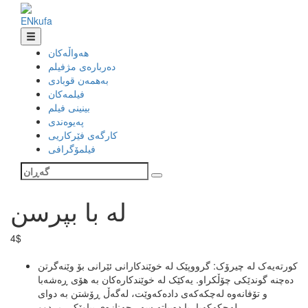
EN
ku
fa
هەواڵەکان
دەربارەی مژفیلم
بەهمەن قوبادی
فیلمەکان
بینینی فیلم
پەیوەندی
کارگەی فێرکاریی
فیلمۆگرافی
لە با بپرسن
4$
کورتەیەک لە چیرۆک: گرووپێک له خوێندکارانی ئێرانی بۆ وێنەگرتن
دە‌چنه گوندێکی چۆڵکراو. یەکێک لە خوێندکارەکان بە هۆی ڕەشەبا
و تۆفانەوە لەچکەکەی دادەکەوێت، لەگەڵ ڕۆشتن بە دوای
لەچکەکەیا، با دەیباتە سەر جەنازەی پیاوێکی مردوو..