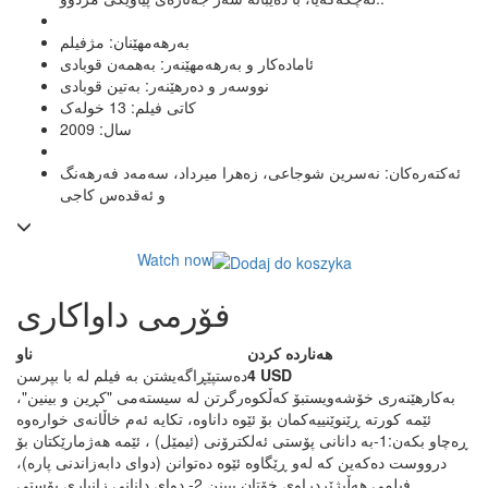
بەرهەمهێنان: مژفیلم
ئامادەکار و بەرهەمهێنەر: بەهمەن قوبادی
نووسەر و دەرهێنەر: بەتین قوبادی
کاتی فیلم: 13 خولەک
سال: 2009
ئەکتەرەکان: نەسرین شوجاعی، زەهرا میرداد، سەمەد فەرهەنگ
و ئەقدەس کاجی
Watch now
فۆرمی داواکاری
ھەناردە کردن
ناو
4 USD
دەستپێڕاگەیشتن بە فیلم لە با بپرسن
بەکارهێنەری خۆشەویست
بۆ کەڵکوەرگرتن لە سیستەمی "کڕین و بینین"،
ئێمە کورتە ڕێنوێنییەکمان بۆ ئێوە داناوە، تکایە ئەم خاڵانەی خوارەوە
ڕەچاو بکەن:
1-بە دانانی پۆستی ئەلکترۆنی (ئیمێل) ، ئێمە هەژمارێکتان بۆ
درووست دەکەین کە لەو ڕێگاوە ئێوە دەتوانن (دوای دابەزاندنی پارە)،
فیلمی هەڵبژێردراوی خۆتان ببینن.
2- دوای دانانی زانیاری پۆستی