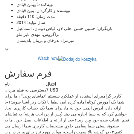
تهیه‌کننده: بهمن قبادی
نویسنده و کارگردان: بتین قبادی
مدت زمان: 110 دقیقه
سال تولید: 2014
بازیگران: حسین حسن، هلی لاو، فیاض دومان، اسماعیل
زاگروس، مهدی بایراملو،
میرمراد بدرخان و بریتان یلدیستان
Watch now
فرم سفارش
انتقال
نام
7 USD
دسترسی به فیلم مردان
كاربر گرامى
برای استفاده از عملکرد سيستم "تماشاى پولى" ، ما برای
شما یک آموزش کوتاه آماده كرده ايم، لطفا با نكات زیر آشنا شويد:
١-با
ارائه دادن آدرس ایمیل خود به ما، برای شما یک حساب کاربری ايجاد
خواهيم كرد که به شما اجازه مى دهد (پس از پرداخت هزينه) به تماشای
فیلم انتخاب شده خود بپردازيد.
٢-بعد از ارائه ى اطلاعات ایمیل خود، ما به
صندوق پستی شما پيغامى حاوىِ مشخصات کاربری شما ارسال مى
كنيم.
٣- در گوشه بالا سمت راست، موارد مورد نیاز برای ورود در وب